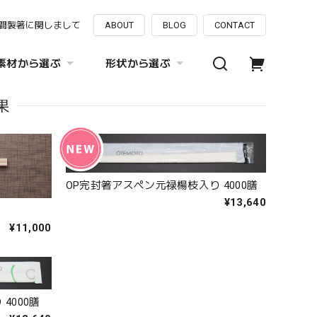
間製箸に関しまして
ABOUT
BLOG
CONTACT
素材から選ぶ
形状から選ぶ
果
OP完封箸アスペン元禄楊枝入り 4000膳
¥13,640
¥11,000
4000膳