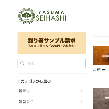
吉野[辰巳
カテゴリから選ぶ
箸帯付
箸袋入り