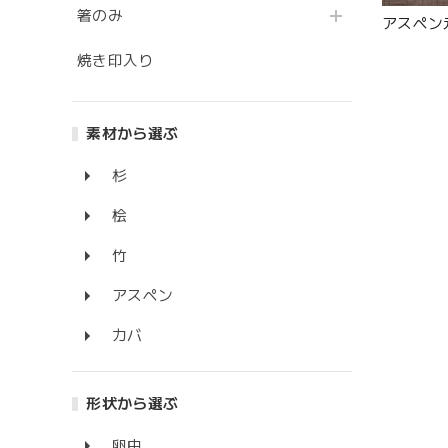
箸のみ
アスペン元
焼き印入り
素材から選ぶ
杉
桧
竹
アスペン
カバ
形状から選ぶ
卵中