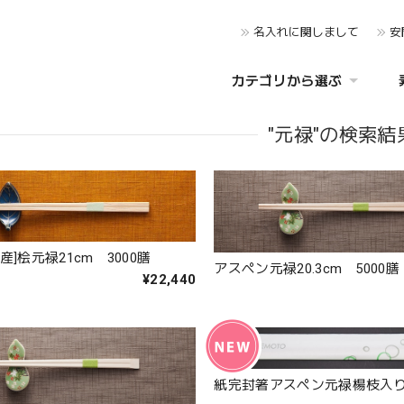
名入れに関しまして
安
カテゴリから選ぶ
"元禄"の検索結
産]桧元禄21cm 3000膳
アスペン元禄20.3cm 5000膳
¥22,440
紙完封箸アスペン元禄楊枝入り 