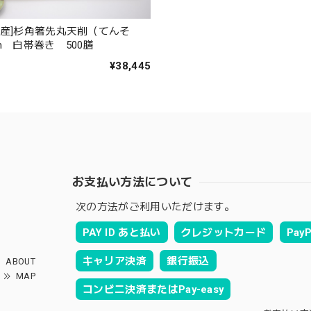
箸産]杉角箸先丸天削（てんそ
m 白帯巻き 500膳
¥38,445
お支払い方法について
次の方法がご利用いただけます。
PAY ID あと払い
クレジットカード
PayP
キャリア決済
銀行振込
ABOUT
MAP
コンビニ決済またはPay-easy