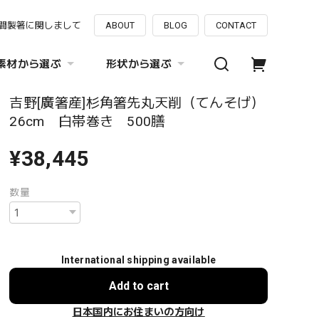
間製箸に関しまして
ABOUT
BLOG
CONTACT
素材から選ぶ
形状から選ぶ
吉野[廣箸産]杉角箸先丸天削（てんそげ）
26cm 白帯巻き 500膳
¥38,445
数量
International shipping available
Add to cart
日本国内にお住まいの方向け