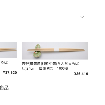
ゅうば
吉野[廣箸産]杉卵中箸(らんちゅうば
し)24cm 白帯巻き 1000膳
¥37,620
¥36,410
商品