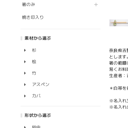
箸のみ
焼き印入り
素材から選ぶ
杉
奈良県吉
とします
桧
箸の範疇
易くお料
竹
生産者：
アスペン
＊白帯を
カバ
※名入れ
※名入れ
形状から選ぶ
卵中