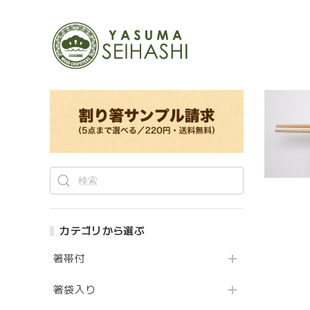
カテゴリから選ぶ
箸帯付
箸袋入り