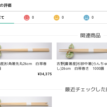
の評価
べて
0
0
0
関連商品
産]杉角箸先丸26cm 白帯巻
吉野[廣箸産]杉卵中箸(らんち
膳
し)26cm 白帯巻き 1000膳
¥34,375
最近チェックした