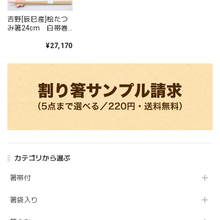
吉野[辰巳産]桧たつ
み箸24cm 白帯巻
き 1000膳
¥27,170
カテゴリから選ぶ
箸帯付
箸袋入り