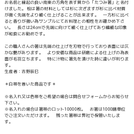
お名前と縁起の良い南東の方角を表す巽から「たつみ箸」と名付
けました。 桧は箸の材料としては杉に次ぎますが杉に比べ材質
が強く先端をより細く仕上げることが出来ます。 一方杉に比べ
ると香りが強い為サンプルにてお料理との相性をお確かめ下さ
い。 長さは24cmで先端に向けて細く仕上げてあり繊細な印象
が和食にお勧めです。
この職人さんの箸は先端の仕上げを刃物で行っており表面には仄
かな艶があります。 より安価な商品は研磨による仕上げの為表
面が毛羽立ちます。 特に汁物に箸先を漬けた時に違いが判りま
す。
生産者：吉野辰巳
＊白帯を巻いた商品です＊
※名入れ又は色帯をご希望の場合は問合せフォームからお知らせ
下さい。
※名入れの場合は箸帯のロット10000枚。 お箸は1000膳単位
でご注文いただけます。 残った箸帯は弊社で保管いたしま
す。