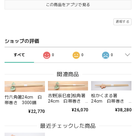
この商品をアプリで見る
通報する
ショップの評価
すべて
0
0
0
関連商品
桧かくまる箸
吉野[辰巳産]桧角箸
竹六角箸24cm 白
24cm 白帯巻き
24cm 白帯巻き
帯巻き 3000膳
3000膳
1000膳
¥38,280
¥26,070
¥22,770
最近チェックした商品